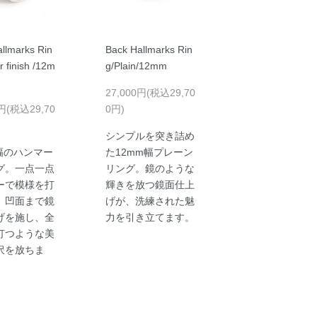
llmarks Rin
Back Hallmarks Rin
r finish /12m
g/Plain/12mm
27,000円(税込29,70
0円(税込29,70
0円)
シンプルを突き詰め
m幅のハンマー
た12mm幅プレーン
グ。一点一点
リング。鏡のような
ーで模様を打
輝きを放つ鏡面仕上
、凹面まで鏡
げが、洗練された魅
げを施し、全
力を引き立てます。
打つような美
沢を放ちま