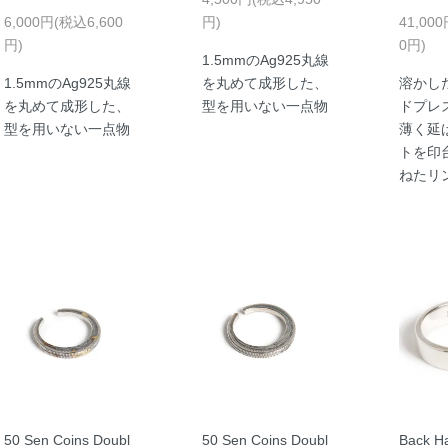
6,000円(税込6,600
円)
41,00
円)
0円)
1.5mmのAg925丸線
1.5mmのAg925丸線
を丸めて成形した、
溶かし
を丸めて成形した、
型を用いない一点物
ドプレ
型を用いない一点物
薄く延
トを印
ねたリ
50 Sen Coins Doubl
50 Sen Coins Doubl
Back Ha