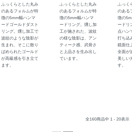
ふっくらとした丸み
ふっくらとした丸み
ふっく
のあるフォルムが特
のあるフォルムが特
のある
徴の5mm幅ハンマ
徴の5mm幅ハンマ
徴の5
ードゴールドダスト
ードリング。燻し加
ードリ
リング。燻し加工で
工が施された、波紋
点ハン
波紋のような陰影が
の様な陰影は、アン
打ち込
生まれ、そこに散り
ティーク感、武骨さ
鏡面仕
ばめられたゴールド
と上品さを生み出し
全面が
が高級感を引き立て
ています。
美しい
ます。
す。
全
160
商品中
1 - 20
表示