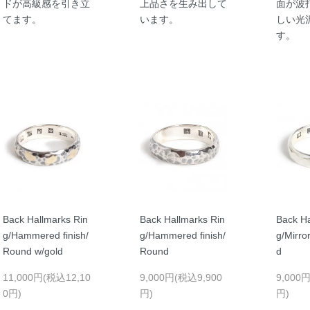
ドが高級感を引き立
上品さを生み出して
面が波
てます。
います。
しい光
す。
Back Hallmarks Rin
Back Hallmarks Rin
Back Ha
g/Hammered finish/
g/Hammered finish/
g/Mirro
Round w/gold
Round
d
11,000円(税込12,10
9,000円(税込9,900
9,000
0円)
円)
円)