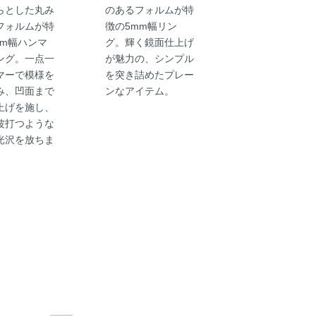
らとした丸み
のあるフォルムが特
フォルムが特
徴の5mm幅リン
mm幅ハンマ
グ。輝く鏡面仕上げ
ング。一点一
が魅力の、シンプル
マーで模様を
を突き詰めたプレー
み、凹面まで
ンなアイテム。
上げを施し、
波打つような
光沢を放ちま