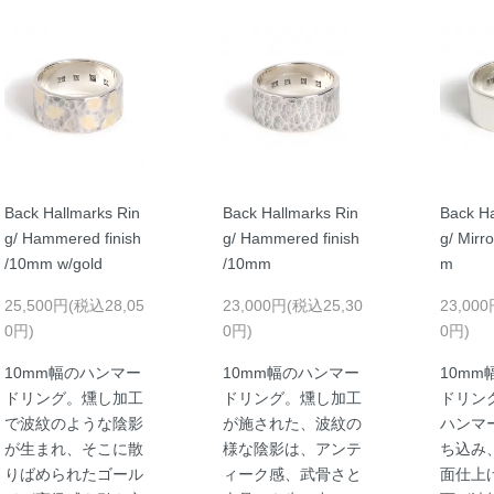
Back Hallmarks Rin
Back Hallmarks Rin
Back Ha
g/ Hammered finish
g/ Hammered finish
g/ Mirro
/10mm w/gold
/10mm
m
25,500円(税込28,05
23,000円(税込25,30
23,00
0円)
0円)
0円)
10mm幅のハンマー
10mm幅のハンマー
10m
ドリング。燻し加工
ドリング。燻し加工
ドリン
で波紋のような陰影
が施された、波紋の
ハンマ
が生まれ、そこに散
様な陰影は、アンテ
ち込み
りばめられたゴール
ィーク感、武骨さと
面仕上