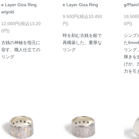
e Layer Giza Ring
e Layer Giza Ring
g/Plain
w/gold
9,500円(税込10,450
18,50
12,000円(税込13,20
円)
0円)
0円)
時を刻む古銭を銀で
シンプ
古銭の神秘を指元に
再構築した、重厚な
た6m
宿す、職人仕立ての
リング
リング
リング
輝きを
げが、
力を引