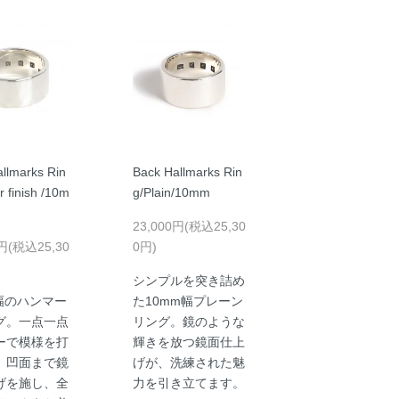
llmarks Rin
Back Hallmarks Rin
r finish /10m
g/Plain/10mm
23,000円(税込25,30
0円(税込25,30
0円)
シンプルを突き詰め
m幅のハンマー
た10mm幅プレーン
グ。一点一点
リング。鏡のような
ーで模様を打
輝きを放つ鏡面仕上
、凹面まで鏡
げが、洗練された魅
げを施し、全
力を引き立てます。