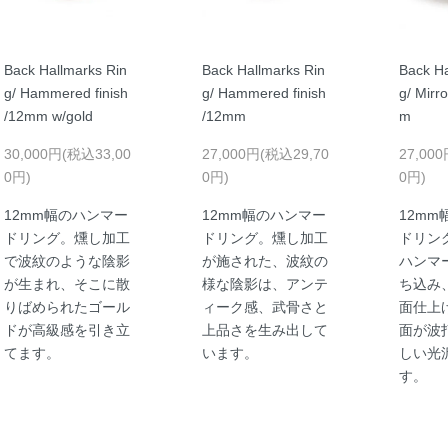
Back Hallmarks Rin
Back Hallmarks Rin
Back Ha
g/ Hammered finish
g/ Hammered finish
g/ Mirro
/12mm w/gold
/12mm
m
30,000円(税込33,00
27,000円(税込29,70
27,00
0円)
0円)
0円)
12mm幅のハンマー
12mm幅のハンマー
12m
ドリング。燻し加工
ドリング。燻し加工
ドリン
で波紋のような陰影
が施された、波紋の
ハンマ
が生まれ、そこに散
様な陰影は、アンテ
ち込み
りばめられたゴール
ィーク感、武骨さと
面仕上
ドが高級感を引き立
上品さを生み出して
面が波
てます。
います。
しい光
す。