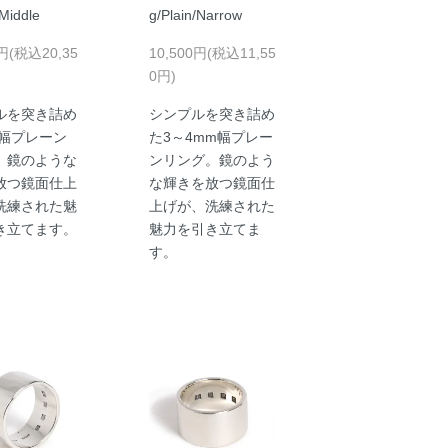
/Middle
g/Plain/Narrow
0円(税込20,35
10,500円(税込11,55
0円)
ルを突き詰め
シンプルを突き詰め
m幅プレーン
た3～4mm幅プレー
。鏡のような
ンリング。鏡のよう
放つ鏡面仕上
な輝きを放つ鏡面仕
洗練された魅
上げが、洗練された
き立てます。
魅力を引き立てま
す。