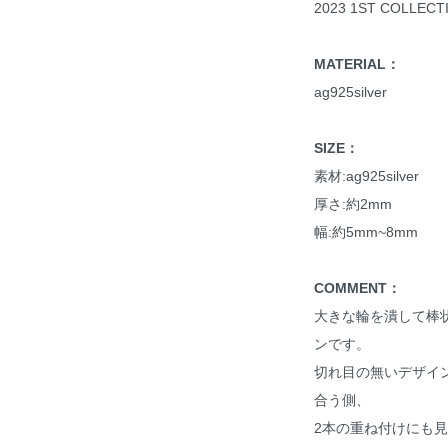
2023 1ST COLLECT
MATERIAL：
ag925silver
SIZE：
素材:ag925silver
厚さ:約2mm
幅:約5mm~8mm
COMMENT：
大きな輪を潰して棒
ンです。
切れ目の無いデザイ
合う側、
2本の重ね付けにも