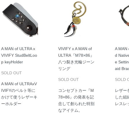
A MAN of ULTRA x
VIVIFY x A MAN of
A MAN 
VIVIFY StudBeltLoo
ULTRA『M78×86』
d Nativ
p keyHolder
八つ裂き光輪ジーン
e Setti
リング
aid Bra
SOLD OUT
SOLD OUT
SOLD 
A MAN of ULTRAxV
IVIFYのベルト等に
コンセプトカー『M
レザー
かけて使うレザーキ
78×86』の発表を記
した組
ーホルダー
念して創られた特別
レスレ
なアイテム。