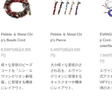
Pebble ＆ Metal Chi
Pebble ＆ Metal Chi
EVANG
p's Beads Cord
p's Pierce
p Cord 
celet/N
8,500円(税込9,350
5,400円(税込5,940
円)
円)
7,800
円)
様々な形状のビーズ
大小様々な形状のさ
コードを『シン・エ
ざれ石を、エヴァン
エヴァ
ヴァンゲリオン劇場
ゲリオンに登場する
式アク
版』に登場する機体
キャラクターや機体
VIFY
にレイアウト。
にレイアウト。
弾のネ