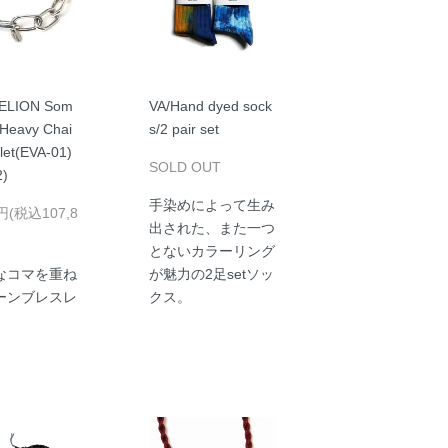
ELION Som
VA/Hand dyed sock
 Heavy Chai
s/2 pair set
let(EVA-01)
SOLD OUT
2)
手染めによって生み
0円(税込107,8
出された、また一つ
とないカラーリング
なコマを重ね
が魅力の2足setソッ
ーンブレスレ
クス。