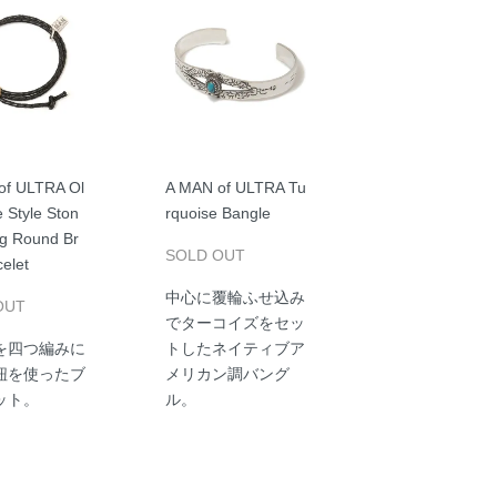
of ULTRA Ol
A MAN of ULTRA Tu
e Style Ston
rquoise Bangle
ng Round Br
SOLD OUT
celet
中心に覆輪ふせ込み
OUT
でターコイズをセッ
を四つ編みに
トしたネイティブア
紐を使ったブ
メリカン調バング
ット。
ル。