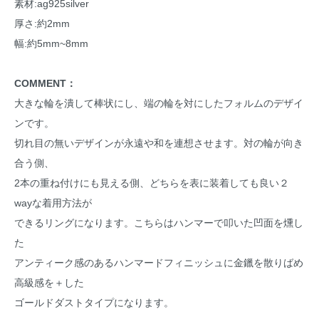
素材:ag925silver
厚さ:約2mm
幅:約5mm~8mm
COMMENT：
大きな輪を潰して棒状にし、端の輪を対にしたフォルムのデザイ
ンです。
切れ目の無いデザインが永遠や和を連想させます。対の輪が向き
合う側、
2本の重ね付けにも見える側、どちらを表に装着しても良い２
wayな着用方法が
できるリングになります。こちらはハンマーで叩いた凹面を燻し
た
アンティーク感のあるハンマードフィニッシュに金鑞を散りばめ
高級感を＋した
ゴールドダストタイプになります。