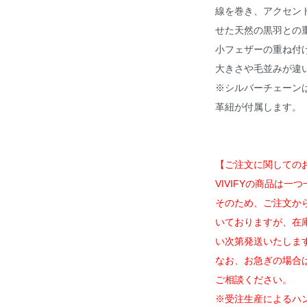
線を巻き、アクセン
せた天然の黒羽との
小フェザーの重ね付
大きさや毛並みが違
※シルバーチェーン
革紐が付属します。
【ご注文に関しての
VIVIFYの商品は
そのため、ご注文か
いておりますが、在
い次第発送いたしま
なお、お急ぎの場合
ご相談ください。
※受注生産によるハ