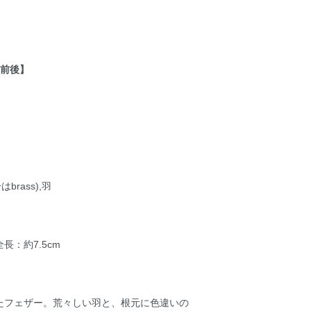
間前後】
はbrass),羽
長：約7.5cm
たフェザー。荒々しい羽と、根元に色違いの