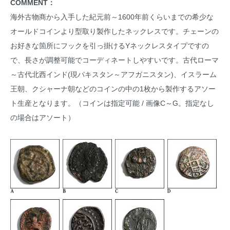
COMMENT：
海外古物商から入手した紀元前～1600年前くらいまでの希少な
オールドコインより型取り製作したネックレスです。チェーンの
お好きな箇所にフックを引っ掛けるYネックレスタイプですの
で、長さが調整可能でコーディネートしやすいです。古代ローマ
～古代北西インド(現パキスタン～アフガニスタン)、イスラーム
王朝、クシャーナ朝などのコインの中の1枚から製作するアソー
ト生産となります。（コインは指定可能 / 画像C～G。指定なし
の場合はアソート）