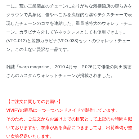
ーに。荒い工業製品のチェーンにありがちな溶接箇所の膨らみを
クラウンで具象化、傷やへこみを流線的な溝やテクスチャーで表
現したチェーンのコマを連結した、重量感特大のウォレットチェ
ーン。カラビナを外してY-ネックレスとしても使用できます。
(
VFC-012
)と装飾カラビナ(
VFO-033
)セットのウォレットチェー
ン。この上ない贅沢な一品です。
雑誌「warp magazine」 2010 4月号 P.026にて俳優の岡田義徳
さんのカスタムウォレットチェーンが掲載されました。
【ご注文に関してのお願い】
VIVIFYの商品は一つ一つハンドメイドで製作しています。
そのため、ご注文からお届けまでの目安として上記のお時間を戴
いておりますが、在庫がある商品につきましては、出荷準備が整
い次第発送いたします。