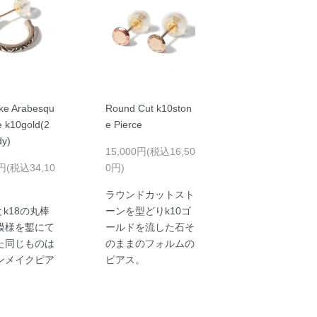
e Arabesqu
Round Cut k10ston
e k10gold(2
e Pierce
y)
15,000円(税込16,50
0円(税込34,10
0円)
ラウンドカットスト
5とk18の丸棒
ーンを型どりk10ゴ
模様を鏨にて
ールドを流した石そ
た同じものは
のままのフォルムの
ンメイクピア
ピアス。