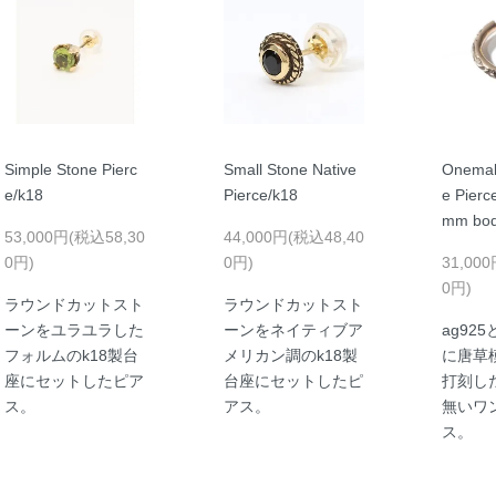
Simple Stone Pierc
Small Stone Native
Onemak
e/k18
Pierce/k18
e Pierc
mm bod
53,000円(税込58,30
44,000円(税込48,40
0円)
0円)
31,00
0円)
ラウンドカットスト
ラウンドカットスト
ーンをユラユラした
ーンをネイティブア
ag92
フォルムのk18製台
メリカン調のk18製
に唐草
座にセットしたピア
台座にセットしたピ
打刻し
ス。
アス。
無いワ
ス。