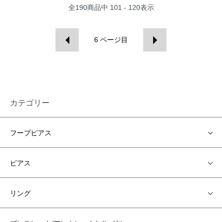
全
190
商品中
101 - 120
表示
6
ページ目
カテゴリー
フープピアス
ピアス
リング