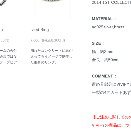
2014 1ST COLLECT
MATERIAL：
ag925silver,brass
L)
Ivied Ring
280円)
7,600円(税込8,360円)
SIZE：
ームの火付
崩れたコンクリートに蔦が
幅：約2mm
過言ではな
這ってるイメージで制作し
全長：約50cm
フープピア
た細身のリング。
COMMENT：
留め具部分にVIVI
ー製の4面カットあず
【ご注文に関しての
VIVIFYの商品は