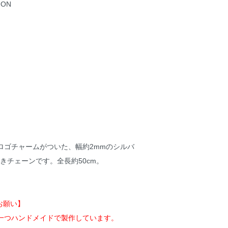
ION
FYロゴチャームがついた、幅約2mmのシルバ
きチェーンです。全長約50cm。
お願い】
一つ一つハンドメイドで製作しています。