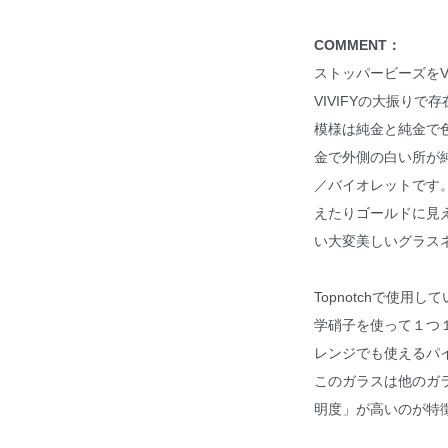
COMMENT：
ストッパービーズをVIV
VIVIFYの大振り
模様は純金と純金で
金で外側の白い所が
／バイオレットです
えたりゴールドに見
い大変美しいグラス
Topnotchで使
学硝子を使って１つ
レンジでも使えるパ
このガラスは他のガ
明度」が高いのが特