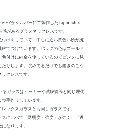
IFYがシルバーにて製作したTopnotch x
で存在感があるグラスネックレスです。
色付けをしていて、中心に近い黄色い所が純
純銀でつけています。バックの色はゴールド
。色付けに純金を使っているのでピンクに見
えたりします。眺めてるだけでも飽きのこな
ネックレスです。
用しているガラスはビーカーや試験管等と同じ理化
１つ手作りしています。
イレックスガラスとも同じガラスです。
ラスに比べて「透明度・強度」が強く、「透
徴になります。