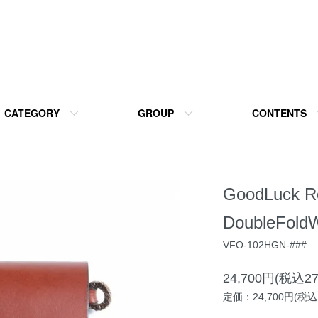
CATEGORY
GROUP
CONTENTS
GoodLuck R
DoubleFoldW
VFO-102HGN-###
24,700円(税込27
定価：24,700円(税込2