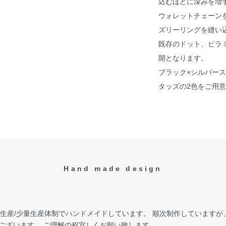
込むほどに深みを増
ウォレットチェーンを
ズリーリングを縫い
既存のドット、ピラ
開となります。
ブラック×シルバー
タッズの2色をご用
Hand made design
受注生産/少量生産体制でハンドメイドしています。 順次制作しています
ございます。 ご理解の程宜しくお願い致します。