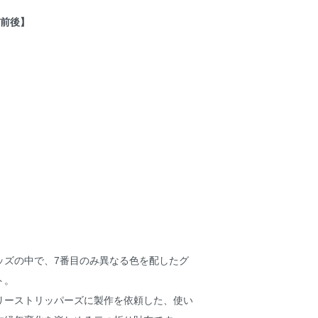
間前後】
ッズの中で、7番目のみ異なる色を配したグ
ト。
リーストリッパーズに製作を依頼した、使い