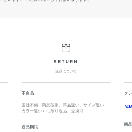
RETURN
返品について
不良品
ク
当社不備（商品破損、商品違い、サイズ違い、
カラー違い）に限り返品・交換可
商
返品期限