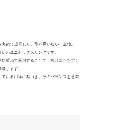
5丸線を丸めて成形した、型を用いない一点物。
まいのユニセックスリングです。
グに重ねて着用することで、抜け落ちを防ぐ
機能します。
している用途に基づき、そのバランスを意識
。