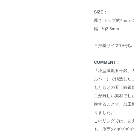
SIZE：
厚さ:トップ約4mm~
幅 : 約2.5mm
＊推奨サイズ19号以
COMMENT：
「小型鳳凰五十銭」の
ルバー）で鋳造した
もともとの五十銭銀貨
工が難しい素材でした
換することで、加工
りました。
このリングでは、あ
も、側面の“ギザギザ