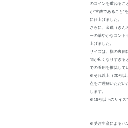
のコインを重ねるこ
が“古銭であること”
に仕上げました。
さらに、金鑞（きん
ーの華やかなコント
上げました。
サイズは、指の裏側
間が広くなりすぎる
での着用を推奨して
※それ以上（20号
点をご理解いただい
します。
※19号以下のサイ
※受注生産によるハ