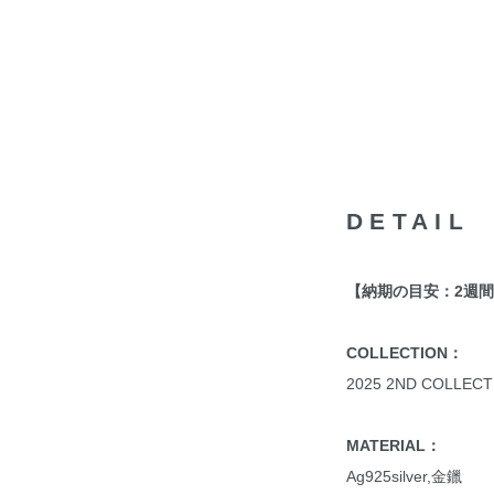
DETAIL
【納期の目安：2週
COLLECTION：
2025 2ND COLLECT
MATERIAL：
Ag925silver,金鑞