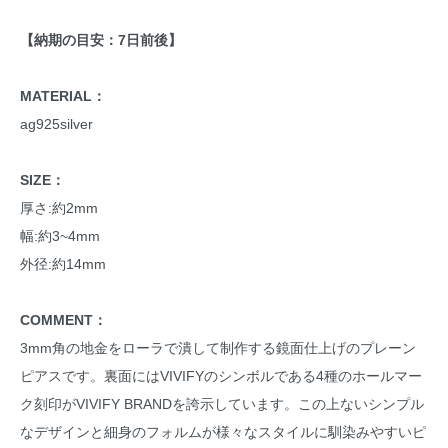
【納期の目安：7日前後】
MATERIAL：
ag925silver
SIZE：
厚さ:約2mm
幅:約3~4mm
外径:約14mm
COMMENT：
3mm角の地金をローラで潰して制作する鏡面仕上げのプレーン
ピアスです。裏面にはVIVIFYのシンボルである4種のホールマー
ク刻印がVIVIFY BRANDを誇示しています。この上ないシンプル
なデザインと細身のフォルムが様々なスタイルに馴染みやすいピ