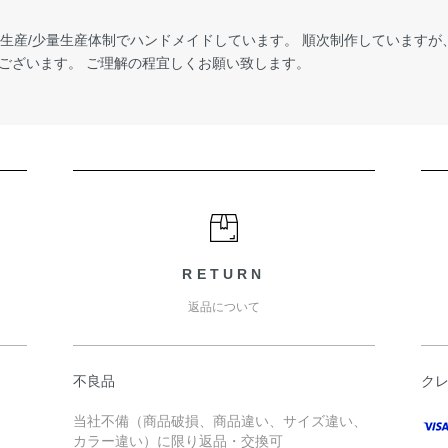
受注生産/少量生産体制でハンドメイドしています。 順次制作しています
ございます。 ご理解の程宜しくお願い致します。
RETURN
返品について
不良品
ク
当社不備（商品破損、商品違い、サイズ違い、
カラー違い）に限り返品・交換可