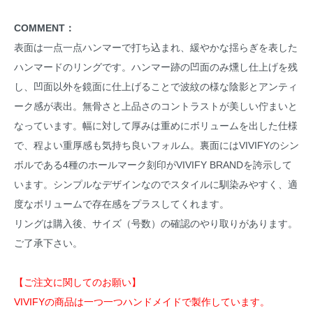
COMMENT：
表面は一点一点ハンマーで打ち込まれ、緩やかな揺らぎを表した
ハンマードのリングです。ハンマー跡の凹面のみ燻し仕上げを残
し、凹面以外を鏡面に仕上げることで波紋の様な陰影とアンティ
ーク感が表出。無骨さと上品さのコントラストが美しい佇まいと
なっています。幅に対して厚みは重めにボリュームを出した仕様
で、程よい重厚感も気持ち良いフォルム。裏面にはVIVIFYのシン
ボルである4種のホールマーク刻印がVIVIFY BRANDを誇示して
います。シンプルなデザインなのでスタイルに馴染みやすく、適
度なボリュームで存在感をプラスしてくれます。
リングは購入後、サイズ（号数）の確認のやり取りがあります。
ご了承下さい。
【ご注文に関してのお願い】
VIVIFYの商品は一つ一つハンドメイドで製作しています。