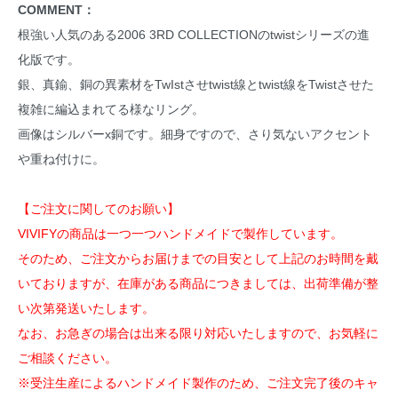
COMMENT：
根強い人気のある
2006 3RD COLLECTION
のtwistシリーズの進
化版です。
銀、真鍮、銅の異素材をTwIstさせtwist線とtwist線をTwistさせた
複雑に編込まれてる様なリング。
画像はシルバーx銅です。細身ですので、さり気ないアクセント
や重ね付けに。
【ご注文に関してのお願い】
VIVIFYの商品は一つ一つハンドメイドで製作しています。
そのため、ご注文からお届けまでの目安として上記のお時間を戴
いておりますが、在庫がある商品につきましては、出荷準備が整
い次第発送いたします。
なお、お急ぎの場合は出来る限り対応いたしますので、お気軽に
ご相談ください。
※受注生産によるハンドメイド製作のため、ご注文完了後のキャ