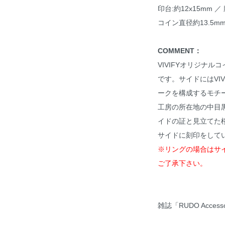
印台:約12x15mm 
コイン直径約13.5m
COMMENT：
VIVIFYオリジナ
です。サイドにはVIVI
ークを構成するモチー
工房の所在地の中目
イドの証と見立てた
サイドに刻印をして
※リングの場合はサ
ご了承下さい。
雑誌「RUDO Accessor