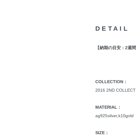
DETAIL
【納期の目安：2週
COLLECTION：
2016 2ND COLLECT
MATERIAL：
ag925silver,k10gold
SIZE：