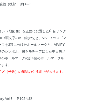
／ 腕幅（後部）:約3mm
m
ルコイン（地図面）を正面に配置した印台リング
FY頭文字のV、鍵(key)と、VIVIFYのロゴマ
フを3種に分けたホールマークと、VIVIFY
黒のシンボル、桜をモチーフにした中目黒メ
桜のホールマークの計4個のホールマークを
います。
イズ（号数）の確認のやり取りがあります。
y Vol.6」 P.102掲載